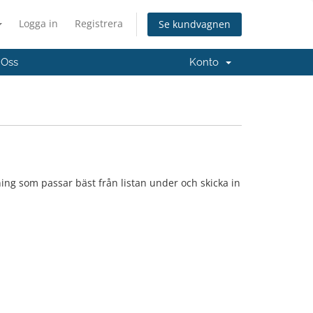
Logga in
Registrera
Se kundvagnen
 Oss
Konto
ing som passar bäst från listan under och skicka in