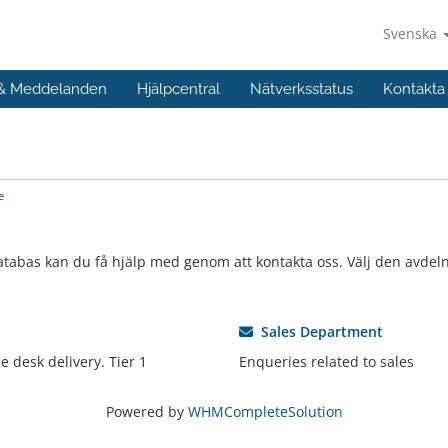
Svenska
 & Meddelanden
Hjälpcentral
Nätverksstatus
Kontakta
e
atabas kan du få hjälp med genom att kontakta oss. Välj den avdeln
Sales Department
e desk delivery. Tier 1
Enqueries related to sales
Powered by
WHMCompleteSolution