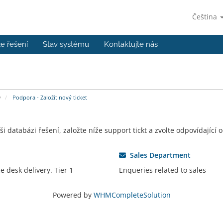
Čeština
e řešení
Stav systému
Kontaktujte nás
y
Podpora - Založit nový ticket
databázi řešení, založte níže support tickt a zvolte odpovídající 
Sales Department
e desk delivery. Tier 1
Enqueries related to sales
Powered by
WHMCompleteSolution