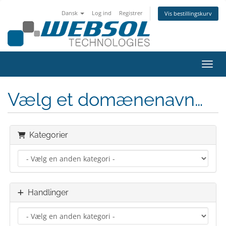
Dansk
Log ind
Registrer
Vis bestillingskurv
Skift
Vælg et domænenavn…
Kategorier
Handlinger